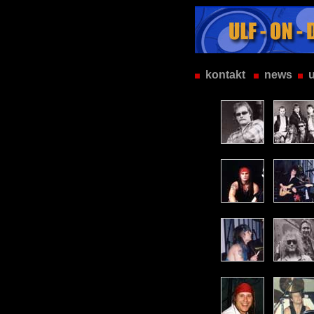
kontakt
news
u